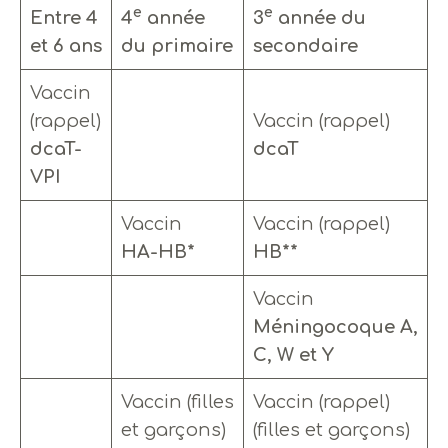
e
e
Entre 4
4
année
3
année du
et 6 ans
du primaire
secondaire
Vaccin
(rappel)
Vaccin (rappel)
dcaT-
dcaT
VPI
Vaccin
Vaccin (rappel)
HA-HB*
HB**
Vaccin
Méningocoque A,
C, W et Y
Vaccin (filles
Vaccin (rappel)
et garçons)
(filles et garçons)