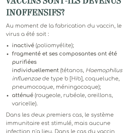
VACCINS SONT-ILS DEVENUS
INOFFENSIFS?
Au moment de la fabrication du vaccin, le
virus a été soit :
inactivé
(poliomyélite);
fragmenté et ses composantes ont été
purifiées
individuellement
(tétanos,
Haemophilus
influenzae
de type b [Hib], coqueluche,
pneumocoque, méningocoque);
atténué
(rougeole, rubéole, oreillons,
varicelle).
Dans les deux premiers cas, le système
immunitaire est stimulé, mais aucune
infection n’a lieu. Dans le cas du vaccin