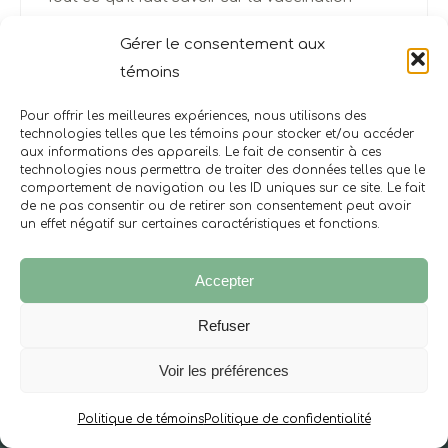
Les écrans chez les enfants
Gérer le consentement aux
Que faut-il apporter au lieu de naissance?
témoins
Les protéines dans l’alimentation des enfants
Pour offrir les meilleures expériences, nous utilisons des
technologies telles que les témoins pour stocker et/ou accéder
aux informations des appareils. Le fait de consentir à ces
technologies nous permettra de traiter des données telles que le
comportement de navigation ou les ID uniques sur ce site. Le fait
de ne pas consentir ou de retirer son consentement peut avoir
un effet négatif sur certaines caractéristiques et fonctions.
NOUS JOINDRE
Accepter
Courriel
Refuser
admin@lebourgeon.ca
Voir les préférences
Adresse
Politique de témoins
Politique de confidentialité
604 Rue St-Georges, Saint-Jérôme, QC J7Z 5B8