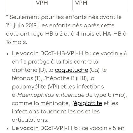
VPH
VPH
* Seulement pour les enfants nés avant le
er
1
juin 2019. Les enfants nés après cette
date ont reçu HB à 2 et à 4 mois et HA-HB à
18 mois.
Le vaccin DCaT-HB-VPI-Hib :
ce vaccin « 6
en 1 » protège à la fois contre la
diphtérie (D), la
coqueluche
(Ca), le
tétanos (T), l’hépatite B (HB), la
poliomyélite (VPI) et les infections
à
Haemophilus influenzae
de type b (Hib),
comme la méningite, l’
épiglottite
et les
infections touchant les os et les
articulations.
Le vaccin DCaT-VPI-Hib :
ce vaccin « 5 en