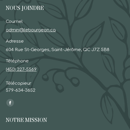
NOUS JOINDRE
Courriel
admin@lebourgeon.ca
Adresse
604 Rue St-Georges, Saint-Jérôme, QC J7Z 5B8
Téléphone
(450) 327-5569
Télécopieur
579-634-3652
Find us on:
Facebook
page
NOTRE MISSION
opens
in