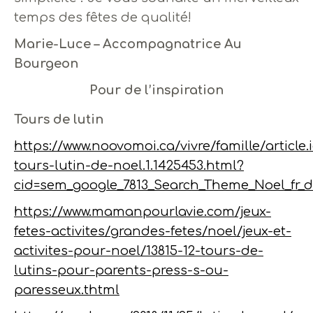
temps des fêtes de qualité!
Marie-Luce – Accompagnatrice Au
Bourgeon
Pour de l’inspiration
Tours de lutin
https://www.noovomoi.ca/vivre/famille/article.
tours-lutin-de-noel.1.1425453.html?
cid=sem_google_7813_Search_Theme_Noel_f
https://www.mamanpourlavie.com/jeux-
fetes-activites/grandes-fetes/noel/jeux-et-
activites-pour-noel/13815-12-tours-de-
lutins-pour-parents-press-s-ou-
paresseux.thtml