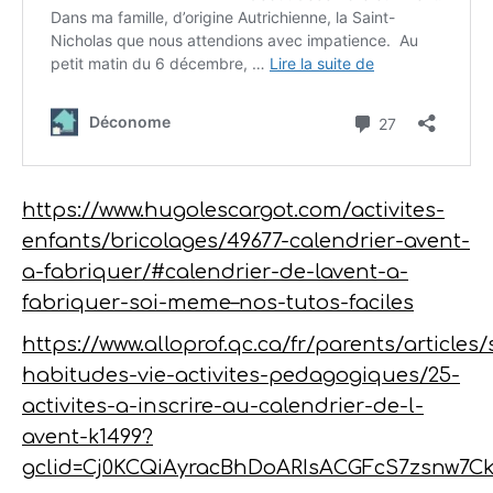
https://www.hugolescargot.com/activites-
enfants/bricolages/49677-calendrier-avent-
a-fabriquer/#calendrier-de-lavent-a-
fabriquer-soi-meme–nos-tutos-faciles
https://www.alloprof.qc.ca/fr/parents/articles
habitudes-vie-activites-pedagogiques/25-
activites-a-inscrire-au-calendrier-de-l-
avent-k1499?
gclid=Cj0KCQiAyracBhDoARIsACGFcS7zsnw7C