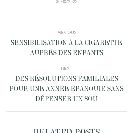
30/10/2023
POST
PREVIOUS
NAVIGATION
SENSIBILISATION À LA CIGARETTE
Previous
AUPRÈS DES ENFANTS
post:
NEXT
DES RÉSOLUTIONS FAMILIALES
POUR UNE ANNÉE ÉPANOUIE SANS
Next
post:
DÉPENSER UN SOU
RELATED POSTS