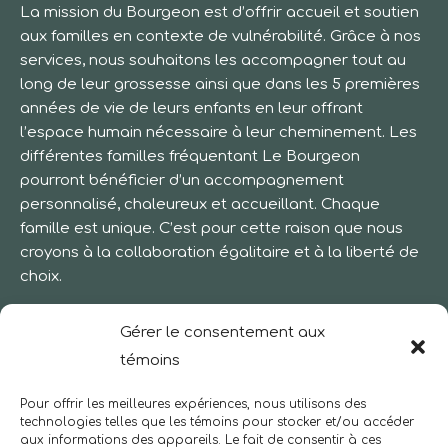
La mission du Bourgeon est d’offrir accueil et soutien
new
aux familles en contexte de vulnérabilité. Grâce à nos
window
services, nous souhaitons les accompagner tout au
long de leur grossesse ainsi que dans les 5 premières
années de vie de leurs enfants en leur offrant
l’espace humain nécessaire à leur cheminement. Les
différentes familles fréquentant Le Bourgeon
pourront bénéficier d’un accompagnement
personnalisé, chaleureux et accueillant. Chaque
famille est unique. C’est pour cette raison que nous
croyons à la collaboration égalitaire et à la liberté de
choix.
MENU
Gérer le consentement aux
témoins
Accueil
Pour offrir les meilleures expériences, nous utilisons des
technologies telles que les témoins pour stocker et/ou accéder
À propos
aux informations des appareils. Le fait de consentir à ces